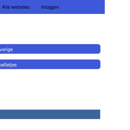
Alle websites
Inloggen
verige
elletjes