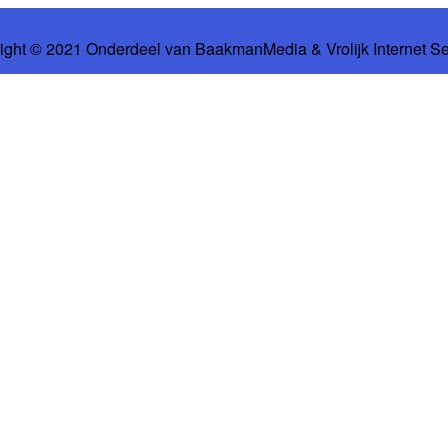
ight © 2021 Onderdeel van
BaakmanMedia
&
Vrolijk Internet S