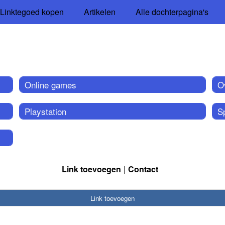
Linktegoed kopen
Artikelen
Alle dochterpagina's
Online games
O
Playstation
Sp
Link toevoegen
Contact
Link toevoegen